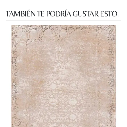
Teléfono
TAMBIÉN TE PODRÍA GUSTAR ESTO.
Correo electronico
*
Tu mensaje.
Nombre y Referencia del producto
*
Acuerdo RGPD
*
Doy mi consentimiento para que
esta web almacene la
información que envío para que
puedan responder a mi petición.