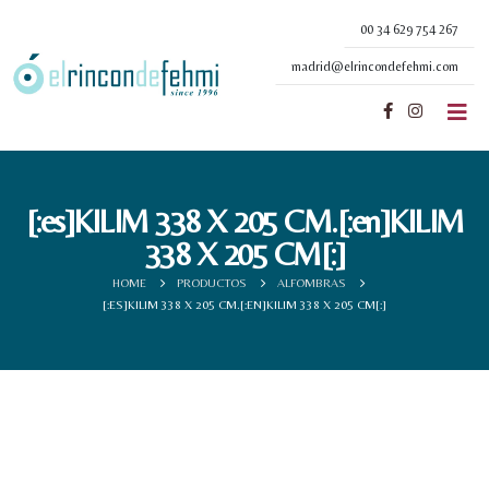
00 34 629 754 267
madrid@elrincondefehmi.com
[:es]KILIM 338 X 205 CM.[:en]KILIM
338 X 205 CM[:]
HOME
PRODUCTOS
ALFOMBRAS
[:ES]KILIM 338 X 205 CM.[:EN]KILIM 338 X 205 CM[:]