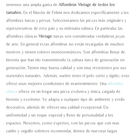
tenemos una amplia gama de
Alfombras Vintage de todos los
tamaños.
En el Rincón de Fehmi nos dedicamos específicamente a las
alfombras turcas y persas. Seleccionamos las piezas más originales y
representativas de este país y su milenaria cultura. En particular, las
Nombre y apellido
*
alfombras clásicas
Vintage
turcas son consideradas verdaderas joyas
de arte. En general estas alfombras no están recargadas de muchos
Teléfono
motivos y tienen colores monocromáticos. Son alfombras llenas de
historia que han ido transmitiendo la cultura turca de generación en
generación. Tienen muy buena calidad y son muy resistentes por sus
Correo electronico
*
materiales naturales. Además, suelen tener el pelo corto y rígido, esto
ofrece unas mejores condiciones de mantenimiento. Una
alfombra
clásica
ofrece en un hogar una pieza exclusiva y única, cargada de
Tu mensaje.
historia y exotismo. Se adapta a cualquier tipo de ambiente y estilo
decorativo, además de ofrecer una calidad excepcional. Da
uniformidad y un toque especial y lleno de personalidad a los
espacios. Nosotros, como expertos, son las piezas que con mas
cariño y orgullo solemos recomendar, dentro de nuestras largas
Nombre y Referencia del producto
*