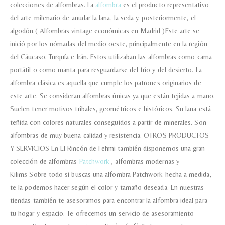
colecciones de alfombras. La
alfombra
es el producto representativo
del arte milenario de anudar la lana, la seda y, posteriormente, el
algodón.( Alfombras vintage económicas en Madrid )Este arte se
Acuerdo RGPD
*
inició por los nómadas del medio oeste, principalmente en la región
Doy mi consentimiento para que
esta web almacene la
del Cáucaso, Turquía e Irán. Estos utilizaban las alfombras como cama
información que envío para que
puedan responder a mi petición.
portátil o como manta para resguardarse del frío y del desierto. La
alfombra clásica es aquella que cumple los patrones originarios de
este arte. Se consideran alfombras únicas ya que están tejidas a mano.
Recibir mi oferta
Suelen tener motivos tribales, geométricos e históricos. Su lana está
teñida con colores naturales conseguidos a partir de minerales. Son
alfombras de muy buena calidad y resistencia. OTROS PRODUCTOS
Y SERVICIOS En El Rincón de Fehmi también disponemos una gran
colección de alfombras
Patchwork
, alfombras modernas y
Kilims Sobre todo si buscas una alfombra Patchwork hecha a medida,
te la podemos hacer según el color y tamaño deseada. En nuestras
tiendas también te asesoramos para encontrar la alfombra ideal para
tu hogar y espacio. Te ofrecemos un servicio de asesoramiento