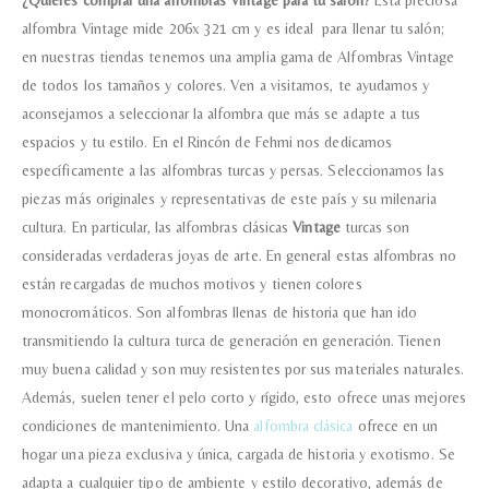
¿Quieres comprar una alfombras Vintage para tu salón?
Esta preciosa
alfombra Vintage mide 206x 321 cm y es ideal para llenar tu salón;
en nuestras tiendas tenemos una amplia gama de Alfombras Vintage
de todos los tamaños y colores. Ven a visitarnos, te ayudamos y
aconsejamos a seleccionar la alfombra que más se adapte a tus
espacios y tu estilo. En el Rincón de Fehmi nos dedicamos
Nombre y apellido
*
específicamente a las alfombras turcas y persas. Seleccionamos las
piezas más originales y representativas de este país y su milenaria
cultura. En particular, las alfombras clásicas
Vintage
turcas son
Teléfono
consideradas verdaderas joyas de arte. En general estas alfombras no
están recargadas de muchos motivos y tienen colores
monocromáticos. Son alfombras llenas de historia que han ido
Correo electronico
*
transmitiendo la cultura turca de generación en generación. Tienen
muy buena calidad y son muy resistentes por sus materiales naturales.
Además, suelen tener el pelo corto y rígido, esto ofrece unas mejores
Tu mensaje.
condiciones de mantenimiento. Una
alfombra clásica
ofrece en un
hogar una pieza exclusiva y única, cargada de historia y exotismo. Se
adapta a cualquier tipo de ambiente y estilo decorativo, además de