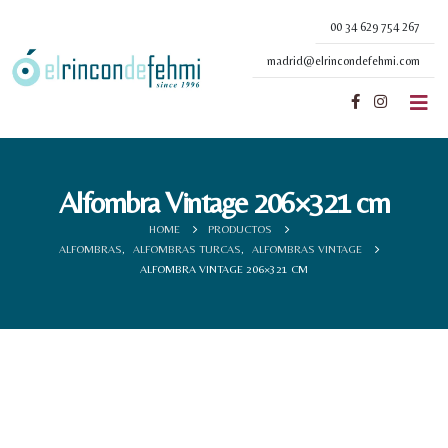
00 34 629 754 267
madrid@elrincondefehmi.com
Alfombra Vintage 206×321 cm
HOME
PRODUCTOS
ALFOMBRAS
,
ALFOMBRAS TURCAS
,
ALFOMBRAS VINTAGE
ALFOMBRA VINTAGE 206×321 CM