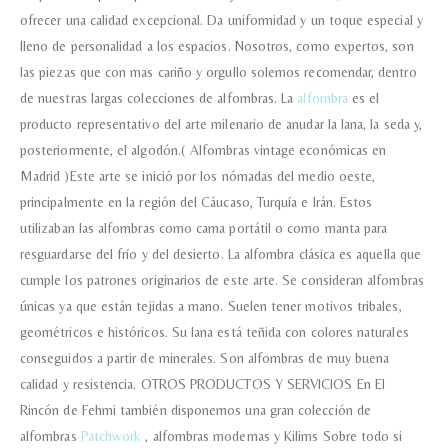
ofrecer una calidad excepcional. Da uniformidad y un toque especial y
Nombre y Referencia del producto
*
lleno de personalidad a los espacios. Nosotros, como expertos, son
las piezas que con mas cariño y orgullo solemos recomendar, dentro
de nuestras largas colecciones de alfombras. La
alfombra
es el
producto representativo del arte milenario de anudar la lana, la seda y,
Acuerdo RGPD
*
Doy mi consentimiento para que
posteriormente, el algodón.( Alfombras vintage económicas en
esta web almacene la
Madrid )Este arte se inició por los nómadas del medio oeste,
información que envío para que
puedan responder a mi petición.
principalmente en la región del Cáucaso, Turquía e Irán. Estos
utilizaban las alfombras como cama portátil o como manta para
resguardarse del frío y del desierto. La alfombra clásica es aquella que
Recibir mi oferta
cumple los patrones originarios de este arte. Se consideran alfombras
únicas ya que están tejidas a mano. Suelen tener motivos tribales,
geométricos e históricos. Su lana está teñida con colores naturales
conseguidos a partir de minerales. Son alfombras de muy buena
calidad y resistencia. OTROS PRODUCTOS Y SERVICIOS En El
Rincón de Fehmi también disponemos una gran colección de
alfombras
Patchwork
, alfombras modernas y Kilims Sobre todo si