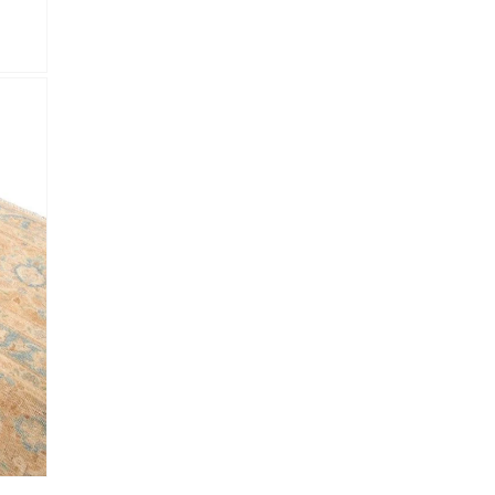
lectronico
*
je.
 Referencia del producto