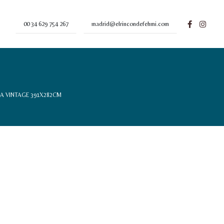
00 34 629 754 267
madrid@elrincondefehmi.com
 VINTAGE 391X282CM