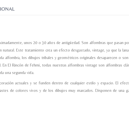
*
IONAL
Acuerdo RGPD
*
Doy mi consentimiento para que esta web 
que envío para que puedan responder a mi 
ximadamente, unos 20 o 30 años de antigüedad. Son alfombras que pasan por u
n natural. Este tratamiento crea un efecto desgastado, vintage, ya que la l
cada alfombra, los dibujos tribales y geométricos originales desaparecen o
Recibir mi oferta
al. En El Rincón de Fehmi, todas nuestras alfombras vintage son alfombras clá
s da una segunda vida.
coración actuales y se funden dentro de cualquier estilo y espacio. El ef
trastes de colores vivos y de los dibujos muy marcados. Disponen de una 