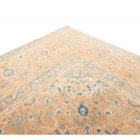
Nombre y apellido
*
Correo e
Teléfono
Tu mensa
Nombre y