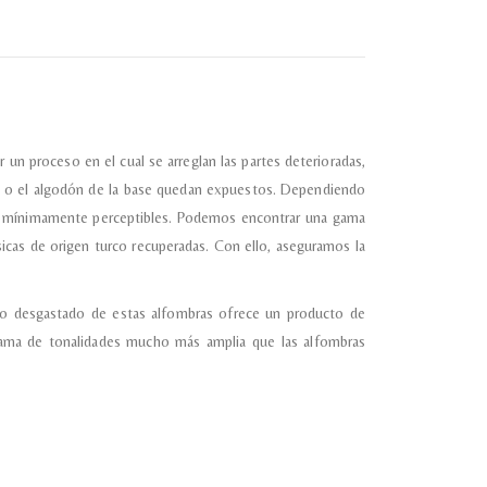
almacene la información
petición.
n proceso en el cual se arreglan las partes deterioradas,
ana o el algodón de la base quedan expuestos. Dependiendo
 son mínimamente perceptibles. Podemos encontrar una gama
sicas de origen turco recuperadas. Con ello, aseguramos la
ecto desgastado de estas alfombras ofrece un producto de
gama de tonalidades mucho más amplia que las alfombras