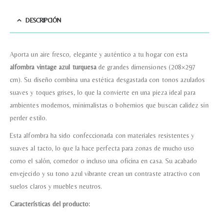
DESCRIPCIÓN
Teléfono
Aporta un aire fresco, elegante y auténtico a tu hogar con esta
Correo electronico
*
alfombra vintage azul turquesa
de grandes dimensiones (208×297
cm). Su diseño combina una estética desgastada con tonos azulados
suaves y toques grises, lo que la convierte en una pieza ideal para
Tu mensaje.
ambientes modernos, minimalistas o bohemios que buscan calidez sin
perder estilo.
Esta alfombra ha sido confeccionada con materiales resistentes y
suaves al tacto, lo que la hace perfecta para zonas de mucho uso
Nombre y Referencia del producto
*
como el salón, comedor o incluso una oficina en casa. Su acabado
envejecido y su tono azul vibrante crean un contraste atractivo con
suelos claros y muebles neutros.
Acuerdo RGPD
*
Características del producto:
Doy mi consentimiento para que
esta web almacene la