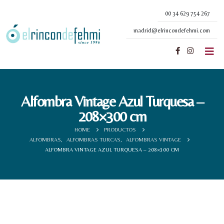
00 34 629 754 267
madrid@elrincondefehmi.com
Alfombra Vintage Azul Turquesa –
208×300 cm
HOME
PRODUCTOS
ALFOMBRAS
,
ALFOMBRAS TURCAS
,
ALFOMBRAS VINTAGE
ALFOMBRA VINTAGE AZUL TURQUESA – 208×300 CM