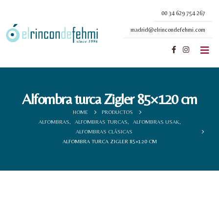
00 34 629 754 267
madrid@elrincondefehmi.com
Alfombra turca Zigler 85×120 cm
HOME
PRODUCTOS
ALFOMBRAS
,
ALFOMBRAS TURCAS
,
ALFOMBRAS USAK
,
ALFOMBRAS CLÁSICAS
ALFOMBRA TURCA ZIGLER 85×120 CM