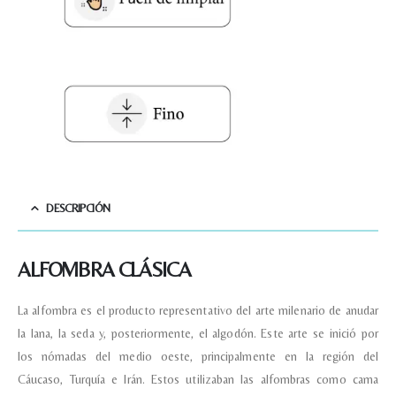
Nombre y apellido
*
Teléfono
Correo electronico
*
DESCRIPCIÓN
ALFOMBRA CLÁSICA
Tu mensaje.
La alfombra es el producto representativo del arte milenario de anudar
la lana, la seda y, posteriormente, el algodón. Este arte se inició por
los nómadas del medio oeste, principalmente en la región del
Nombre y Referencia del producto
*
Cáucaso, Turquía e Irán. Estos utilizaban las alfombras como cama