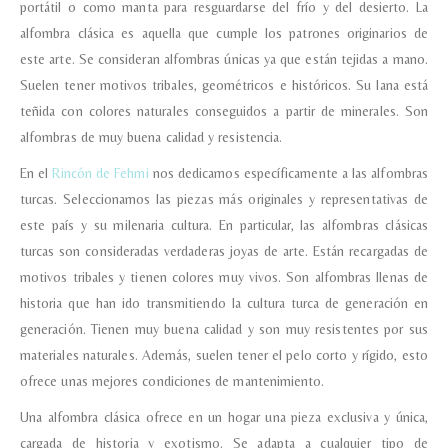
portátil o como manta para resguardarse del frío y del desierto. La
alfombra clásica es aquella que cumple los patrones originarios de
Acuerdo RGPD
*
este arte. Se consideran alfombras únicas ya que están tejidas a mano.
Doy mi consentimiento para que
Suelen tener motivos tribales, geométricos e históricos. Su lana está
esta web almacene la
información que envío para que
teñida con colores naturales conseguidos a partir de minerales. Son
puedan responder a mi petición.
alfombras de muy buena calidad y resistencia.
En el
Rincón de Fehmi
nos dedicamos específicamente a las alfombras
Recibir mi oferta
turcas. Seleccionamos las piezas más originales y representativas de
este país y su milenaria cultura. En particular, las alfombras clásicas
turcas son consideradas verdaderas joyas de arte. Están recargadas de
motivos tribales y tienen colores muy vivos. Son alfombras llenas de
historia que han ido transmitiendo la cultura turca de generación en
generación. Tienen muy buena calidad y son muy resistentes por sus
materiales naturales. Además, suelen tener el pelo corto y rígido, esto
ofrece unas mejores condiciones de mantenimiento.
Una alfombra clásica ofrece en un hogar una pieza exclusiva y única,
cargada de historia y exotismo. Se adapta a cualquier tipo de