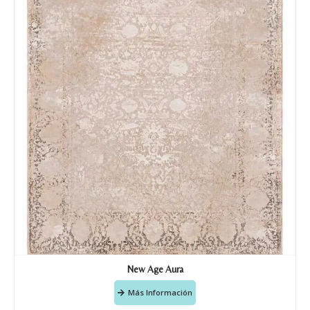
Tu mensaje.
Nombre y Referencia del producto
*
Acuerdo RGPD
*
Doy mi consentimiento para que
esta web almacene la
información que envío para que
puedan responder a mi petición.
Recibir mi oferta
New Age Aura
Más Información