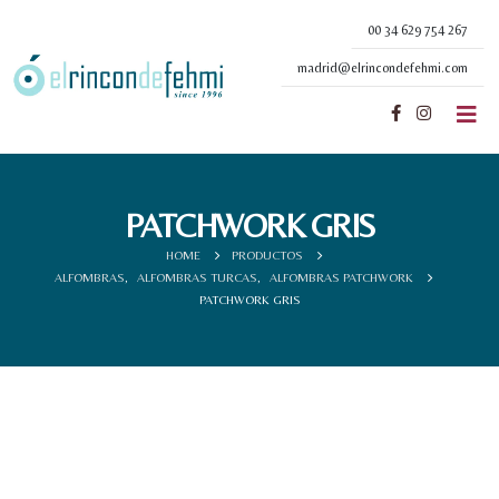
00 34 629 754 267
madrid@elrincondefehmi.com
PATCHWORK GRIS
HOME
PRODUCTOS
ALFOMBRAS
,
ALFOMBRAS TURCAS
,
ALFOMBRAS PATCHWORK
PATCHWORK GRIS