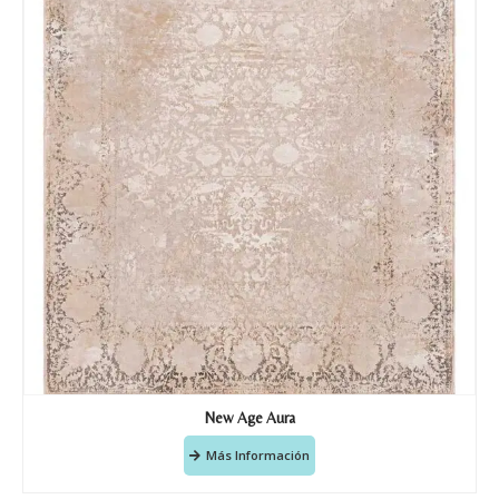
Tu mensaje.
Nombre y Referencia del producto
*
Acuerdo RGPD
*
Doy mi consentimiento para que
esta web almacene la
información que envío para que
puedan responder a mi petición.
Recibir mi oferta
New Age Aura
Más Información