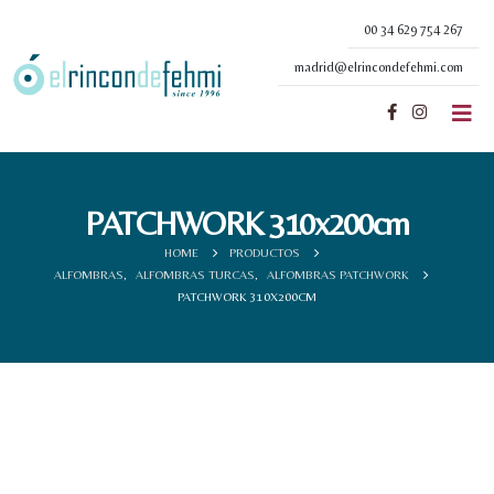
00 34 629 754 267
madrid@elrincondefehmi.com
PATCHWORK 310x200cm
HOME
PRODUCTOS
ALFOMBRAS
,
ALFOMBRAS TURCAS
,
ALFOMBRAS PATCHWORK
PATCHWORK 310X200CM