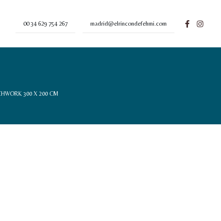
00 34 629 754 267
madrid@elrincondefehmi.com
HWORK 300 X 200 CM