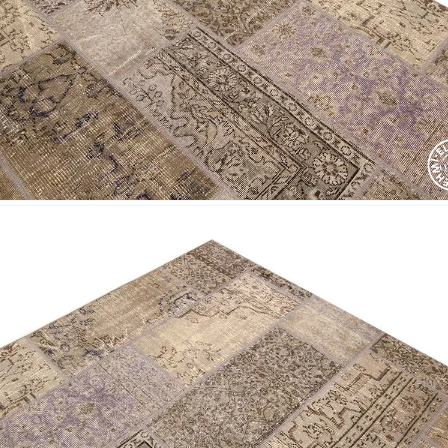
Nombre y apellido
*
Correo e
Teléfono
Tu mensa