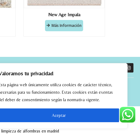
New Age Impala
Más Información
O
Valoramos tu privacidad
Esta página web únicamente utiliza cookies de carácter técnico,
necesarias para su funcionamiento. Estas cookies están exentas
del deber de consentimiento según la normativa vigente.
Aceptar
tchwork
alfombras kilim madrid
alfombras modernas madrid
limpieza de alfombras en madrid