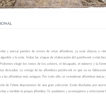
IONAL
ordar y anexar parches de restos de otras alfombras, ya sean clásicas o 
l algodón y la seda.
Todas las etapas de elaboración del patchwork están hec
Podemos elegir los tonos de los colores, el decapado, el número y la for
ctas deseadas.
La ventaja de las alfombras patchwork es que en su fabricación
 a las alfombras más antiguas. Por todo ello, se consideran alfombras únicas y
incón de Fehmi disponemos de una gran colección. Están diseñadas por nuest
señar a medida tu propia alfombra. Te ayudamos y aconsejamos a seleccionar l