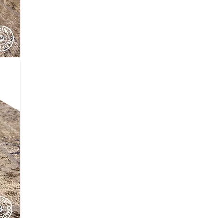
 Referencia del producto
almacene la información
petición.