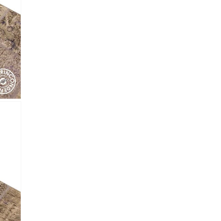
lectronico
*
je.