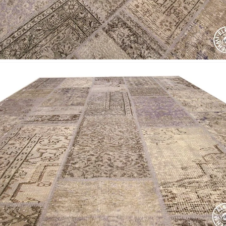
Nombre y
*
Acuerdo RGPD
*
Doy mi consentimiento para que esta web 
que envío para que puedan responder a mi 
Recibir mi oferta