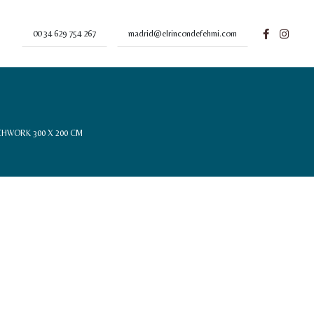
00 34 629 754 267
madrid@elrincondefehmi.com
HWORK 300 X 200 CM