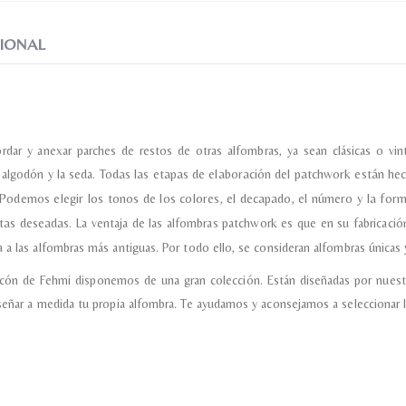
IONAL
ordar y anexar parches de restos de otras alfombras, ya sean clásicas o 
l algodón y la seda.
Todas las etapas de elaboración del patchwork están hec
Podemos elegir los tonos de los colores, el decapado, el número y la for
ctas deseadas.
La ventaja de las alfombras patchwork es que en su fabricación
 a las alfombras más antiguas. Por todo ello, se consideran alfombras únicas y
incón de Fehmi disponemos de una gran colección. Están diseñadas por nuest
señar a medida tu propia alfombra. Te ayudamos y aconsejamos a seleccionar l