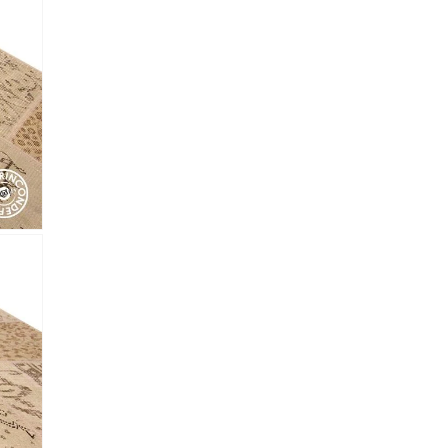
lectronico
*
je.
 Referencia del producto