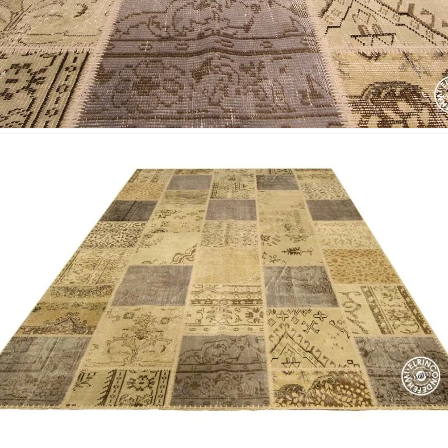
*
Acuerdo RGPD
*
Doy mi consentimiento para que esta web 
que envío para que puedan responder a mi 
Recibir mi oferta