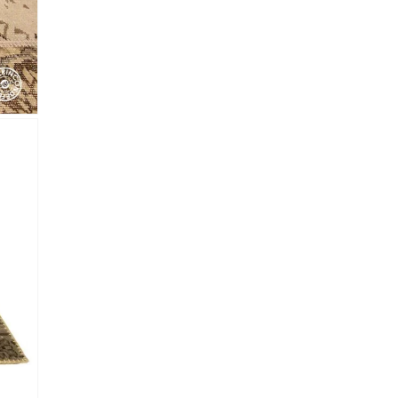
almacene la información
petición.