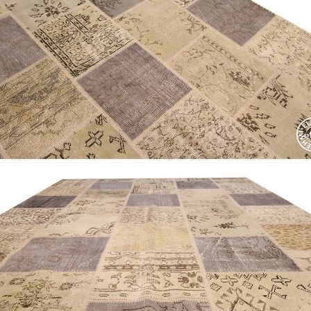
Nombre y apellido
*
Correo e
Teléfono
Tu mensa
Nombre y