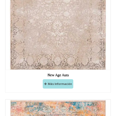
Nombre y Referencia del producto
*
Acuerdo RGPD
*
Doy mi consentimiento para que
esta web almacene la
información que envío para que
puedan responder a mi petición.
New Age Aura
Más Información
Recibir mi oferta