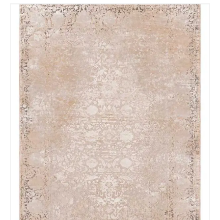
Correo electronico
*
Tu mensaje.
Nombre y Referencia del producto
*
Acuerdo RGPD
*
Doy mi consentimiento para que
esta web almacene la
información que envío para que
puedan responder a mi petición.