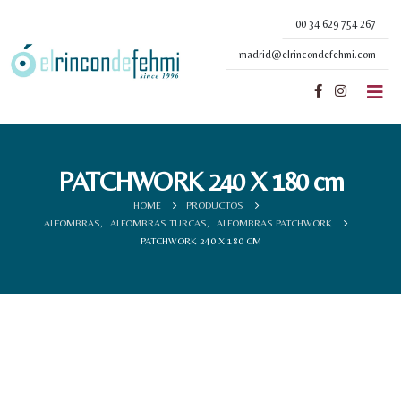
00 34 629 754 267
madrid@elrincondefehmi.com
PATCHWORK 240 X 180 cm
HOME
PRODUCTOS
ALFOMBRAS
,
ALFOMBRAS TURCAS
,
ALFOMBRAS PATCHWORK
PATCHWORK 240 X 180 CM