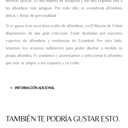
diversas épocas. Es una manera de recuperar y dar una segunda vida a
las alfombras más antiguas. Por todo ello, se consideran alfombras
únicas y llenas de personalidad.
Si te gusta este novedoso estilo de alfombras, en El Rincón de Fehmi
disponemos de una gran colección. Están diseñadas por nuestros
expertos de alfombras y tendencias de Estambul. Por otro lado,
tenemos los recursos suficientes para poder diseñar a medida tu
propia alfombra. Te ayudamos y aconsejamos a seleccionar la alfombra
que más se adapte a tus espacios y tu estilo.
INFORMACIÓN ADICIONAL
Nombre y apellido
*
TAMBIÉN TE PODRÍA GUSTAR ESTO.
Teléfono