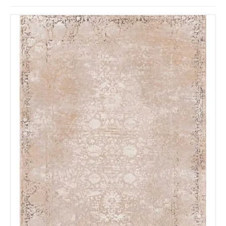
Correo electronico
*
Tu mensaje.
Nombre y Referencia del producto
*
Acuerdo RGPD
*
Doy mi consentimiento para que
esta web almacene la
información que envío para que
puedan responder a mi petición.