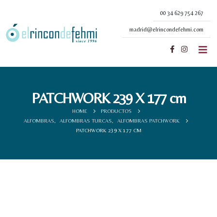
00 34 629 754 267
madrid@elrincondefehmi.com
PATCHWORK 239 X 177 cm
HOME
PRODUCTOS
ALFOMBRAS
,
ALFOMBRAS TURCAS
,
ALFOMBRAS PATCHWORK
PATCHWORK 239 X 177 CM