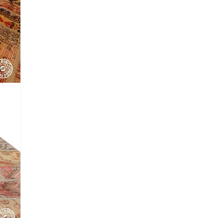
lectronico
*
je.
 Referencia del producto