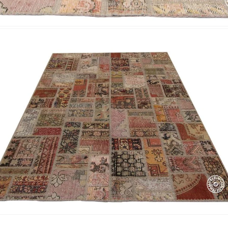
Acuerdo RGPD
*
Doy mi consentimiento para que esta web 
que envío para que puedan responder a mi 
Recibir mi oferta