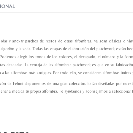
IONAL
ordar y anexar parches de restos de otras alfombras, ya sean clásicas o 
l algodón y la seda.
Todas las etapas de elaboración del patchwork están hec
Podemos elegir los tonos de los colores, el decapado, el número y la for
ctas deseadas.
La ventaja de las alfombras patchwork es que en su fabricación
 a las alfombras más antiguas. Por todo ello, se consideran alfombras únicas y
incón de Fehmi disponemos de una gran colección. Están diseñadas por nuest
señar a medida tu propia alfombra. Te ayudamos y aconsejamos a seleccionar l