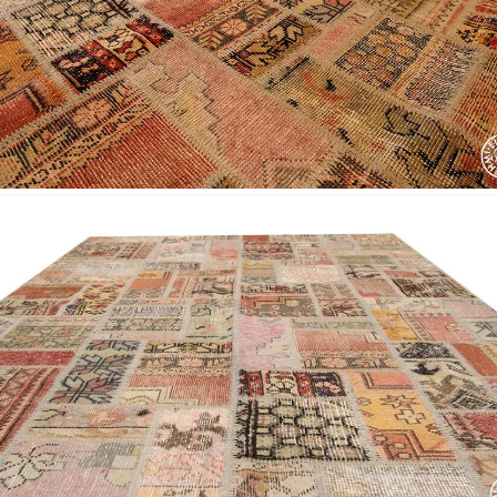
Nombre y apellido
*
Correo e
Teléfono
Tu mensa
Nombre y
*