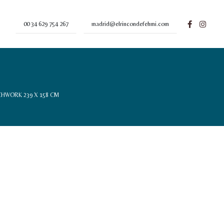
00 34 629 754 267
madrid@elrincondefehmi.com
HWORK 239 X 158 CM