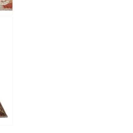
almacene la información
petición.