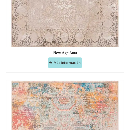
Correo electronico
*
Tu mensaje.
New Age Aura
Nombre y Referencia del producto
*
Más Información
Acuerdo RGPD
*
Doy mi consentimiento para que
esta web almacene la
información que envío para que
puedan responder a mi petición.
Recibir mi oferta