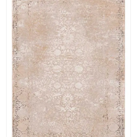
Acuerdo RGPD
*
Doy mi consentimiento para que
esta web almacene la
información que envío para que
puedan responder a mi petición.
Recibir mi oferta