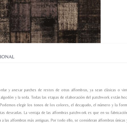
Nombre y apellido
*
Correo e
Teléfono
Tu mensa
IONAL
Nombre y
*
ordar y anexar parches de restos de otras alfombras, ya sean clásicas o 
l algodón y la seda.
Todas las etapas de elaboración del patchwork están hec
Podemos elegir los tonos de los colores, el decapado, el número y la for
Acuerdo RGPD
*
ctas deseadas.
La ventaja de las alfombras patchwork es que en su fabricación
Doy mi consentimiento para que esta web 
 a las alfombras más antiguas. Por todo ello, se consideran alfombras únicas y
que envío para que puedan responder a mi 