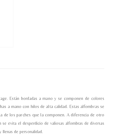
lectronico
*
je.
 Referencia del producto
vintage. Están bordadas a mano y se componen de colores
has a mano con hilos de alta calidad.
Estas alfombras se
ma de los parches que la componen. A diferencia de otro
 se evita el desperdicio de valiosas alfombras de diversas
almacene la información
 llenas de personalidad.
petición.