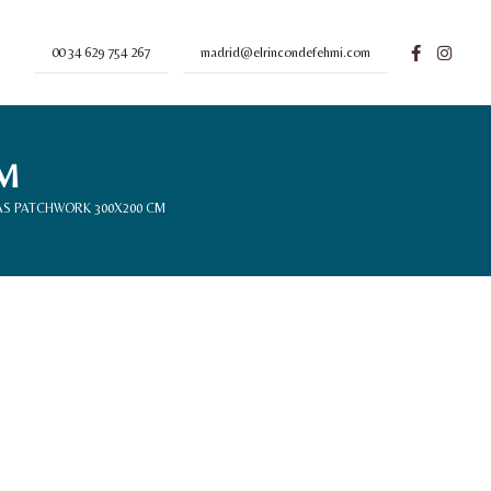
00 34 629 754 267
madrid@elrincondefehmi.com
M
S PATCHWORK 300X200 CM