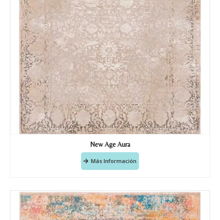
Teléfono
Correo electronico
*
Tu mensaje.
New Age Aura
Más Información
Nombre y Referencia del producto
*
Acuerdo RGPD
*
Doy mi consentimiento para que