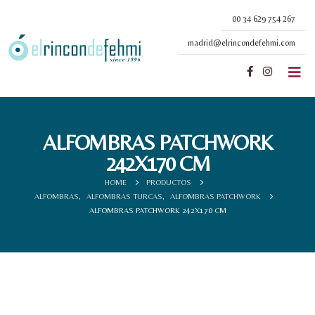
00 34 629 754 267
madrid@elrincondefehmi.com
ALFOMBRAS PATCHWORK
242X170 CM
HOME
PRODUCTOS
ALFOMBRAS
,
ALFOMBRAS TURCAS
,
ALFOMBRAS PATCHWORK
ALFOMBRAS PATCHWORK 242X170 CM