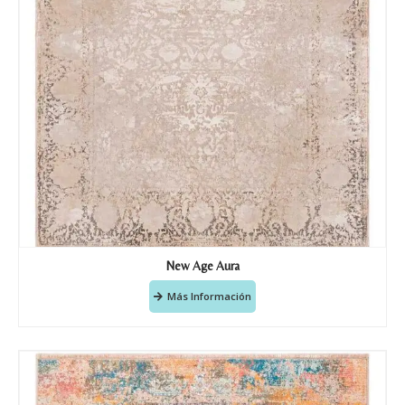
Teléfono
Correo electronico
*
Tu mensaje.
New Age Aura
Más Información
Nombre y Referencia del producto
*
Acuerdo RGPD
*
Doy mi consentimiento para que