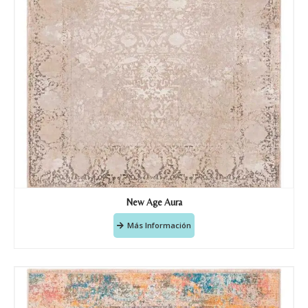
Teléfono
Correo electronico
*
Tu mensaje.
New Age Aura
Más Información
Nombre y Referencia del producto
*
Acuerdo RGPD
*
Doy mi consentimiento para que