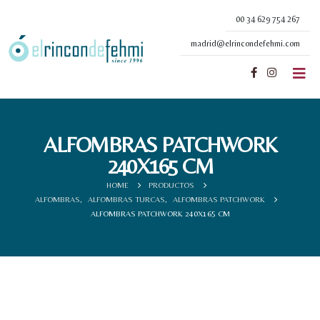
00 34 629 754 267
madrid@elrincondefehmi.com
ALFOMBRAS PATCHWORK
240X165 CM
HOME
PRODUCTOS
ALFOMBRAS
,
ALFOMBRAS TURCAS
,
ALFOMBRAS PATCHWORK
ALFOMBRAS PATCHWORK 240X165 CM