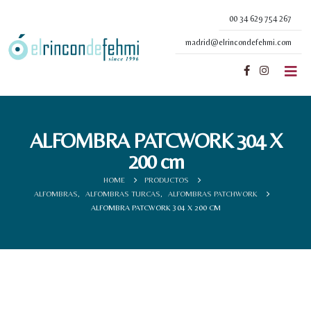
00 34 629 754 267
madrid@elrincondefehmi.com
ALFOMBRA PATCWORK 304 X
200 cm
HOME
PRODUCTOS
ALFOMBRAS
,
ALFOMBRAS TURCAS
,
ALFOMBRAS PATCHWORK
ALFOMBRA PATCWORK 304 X 200 CM