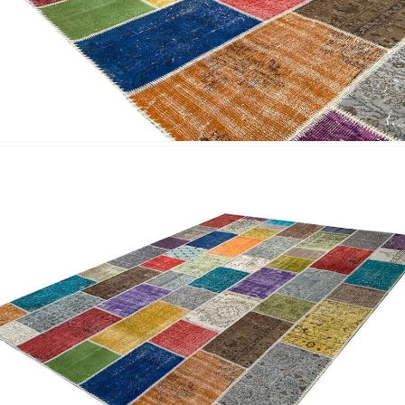
Nombre y
*
Acuerdo RGPD
*
Doy mi consentimiento para que esta web 
que envío para que puedan responder a mi 
Recibir mi oferta