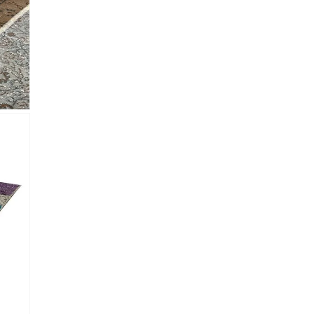
 Referencia del producto
almacene la información
petición.