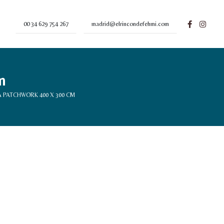
00 34 629 754 267
madrid@elrincondefehmi.com
m
 PATCHWORK 400 X 300 CM