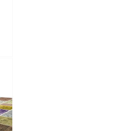
lectronico
*
je.