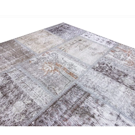
Nombre y apellido
*
Correo e
Teléfono
Tu mensa
Nombre y
*