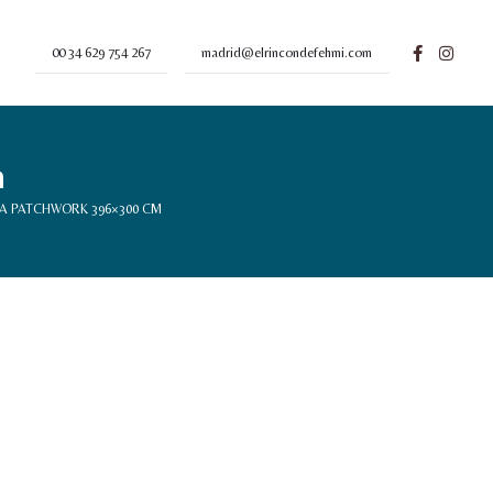
00 34 629 754 267
madrid@elrincondefehmi.com
m
A PATCHWORK 396×300 CM