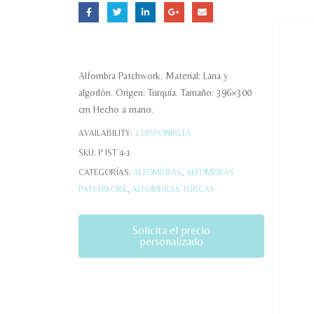
Alfombra Patchwork. Material: Lana y
algodón. Origen: Turquía. Tamaño: 396×300
cm Hecho a mano.
AVAILABILITY:
1 DISPONIBLES
SKU:
P IST 4-1
CATEGORÍAS:
ALFOMBRAS
,
ALFOMBRAS
PATCHWORK
,
ALFOMBRAS TURCAS
Solicita el precio
personalizado