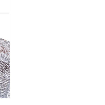
lectronico
*
je.
 Referencia del producto