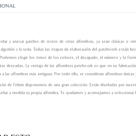
IONAL
Acuerdo RGPD
*
Doy mi consentimiento para que esta web 
que envío para que puedan responder a mi 
ordar y anexar parches de restos de otras alfombras, ya sean clásicas o 
l algodón y la seda.
Todas las etapas de elaboración del patchwork están hec
Recibir mi oferta
Podemos elegir los tonos de los colores, el decapado, el número y la for
ctas deseadas.
La ventaja de las alfombras patchwork es que en su fabricación
 a las alfombras más antiguas. Por todo ello, se consideran alfombras únicas y
incón de Fehmi disponemos de una gran colección. Están diseñadas por nuest
señar a medida tu propia alfombra. Te ayudamos y aconsejamos a seleccionar l