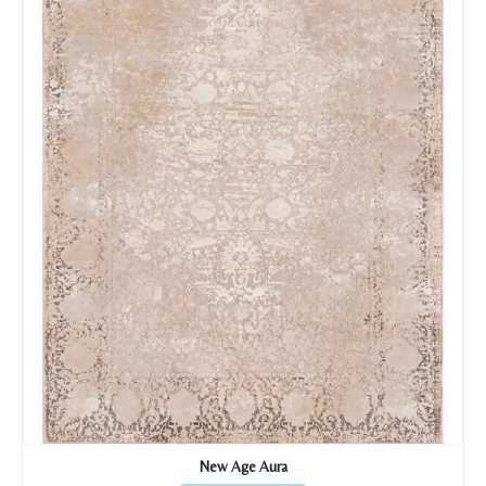
Nombre y apellido
*
Teléfono
Correo electronico
*
Tu mensaje.
Nombre y Referencia del producto
*
New Age Aura