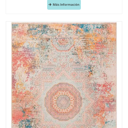
Más Información
Acuerdo RGPD
*
Doy mi consentimiento para que
esta web almacene la
información que envío para que
puedan responder a mi petición.
Recibir mi oferta