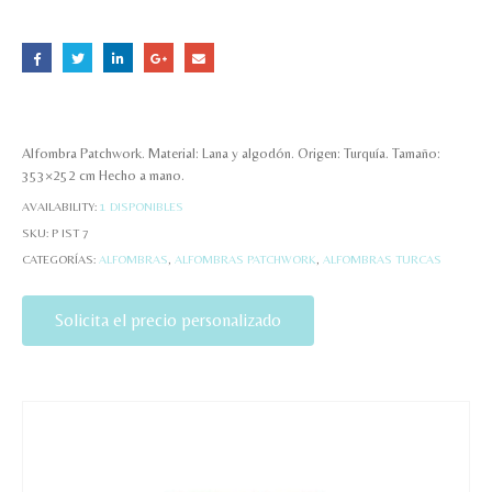
Alfombra Patchwork. Material: Lana y algodón. Origen: Turquía. Tamaño:
353×252 cm Hecho a mano.
AVAILABILITY:
1 DISPONIBLES
SKU:
P IST 7
CATEGORÍAS:
ALFOMBRAS
,
ALFOMBRAS PATCHWORK
,
ALFOMBRAS TURCAS
Solicita el precio personalizado