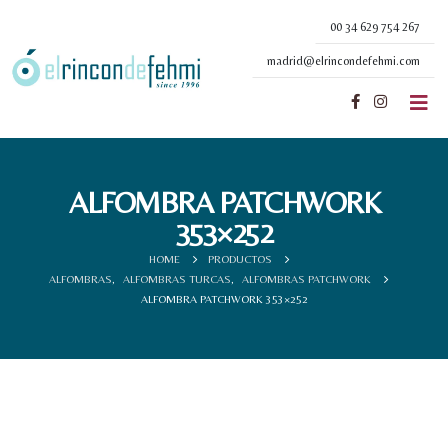
00 34 629 754 267
madrid@elrincondefehmi.com
ALFOMBRA PATCHWORK
353×252
HOME
PRODUCTOS
ALFOMBRAS
,
ALFOMBRAS TURCAS
,
ALFOMBRAS PATCHWORK
ALFOMBRA PATCHWORK 353×252