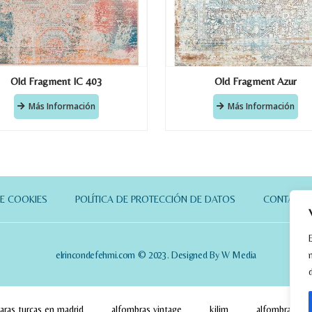
Old Fragment IC 403
Old Fragment Azur
Más Información
Más Información
DE COOKIES
POLÍTICA DE PROTECCIÓN DE DATOS
CONTACT
elrincondefehmi.com © 2023. Designed By W Media
aras turcas en madrid
alfombras vintage
kilim
alfombras pa