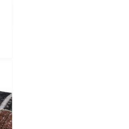
lectronico
*
je.
 Referencia del producto
almacene la información
petición.