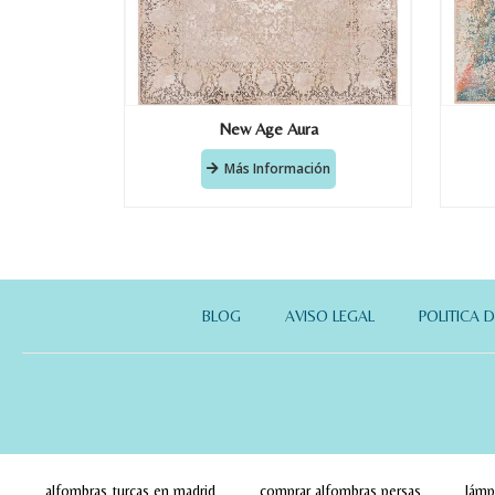
New Age Aura
Más Información
BLOG
AVISO LEGAL
POLITICA 
alfombras turcas en madrid
comprar alfombras persas
lámp