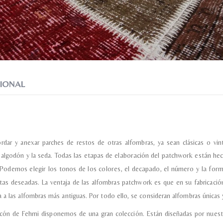
Recibir mi oferta
IONAL
ordar y anexar parches de restos de otras alfombras, ya sean clásicas o 
l algodón y la seda.
Todas las etapas de elaboración del patchwork están hec
Podemos elegir los tonos de los colores, el decapado, el número y la for
ctas deseadas.
La ventaja de las alfombras patchwork es que en su fabricación
 a las alfombras más antiguas. Por todo ello, se consideran alfombras únicas y
incón de Fehmi disponemos de una gran colección. Están diseñadas por nuest