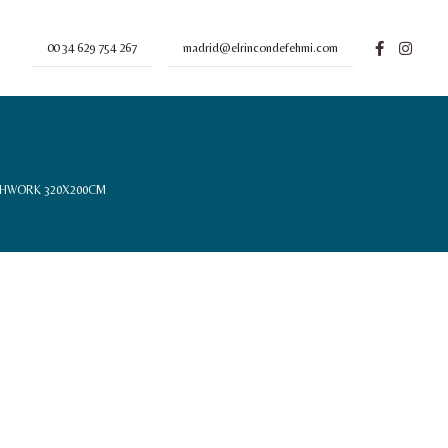
00 34 629 754 267
madrid@elrincondefehmi.com
HWORK 320X200CM