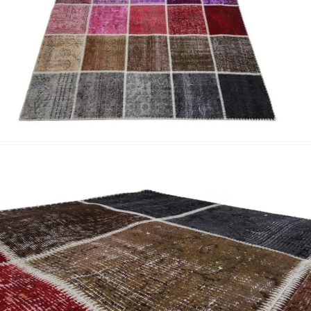
Nombre y apellido
*
Correo e
Teléfono
Tu mensa
Nombre y
*
Acuerdo RGPD
*
Doy mi consentimiento para que esta web 
que envío para que puedan responder a mi 