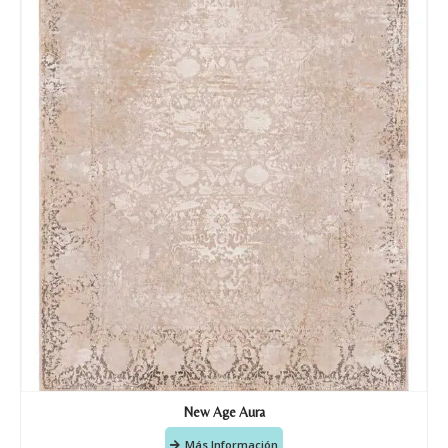
Tu mensaje.
Nombre y Referencia del producto
*
Acuerdo RGPD
*
Doy mi consentimiento para que
esta web almacene la
información que envío para que
puedan responder a mi petición.
Recibir mi oferta
New Age Aura
Más Información