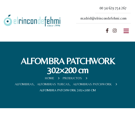
00 34 629 754 267
madrid@elrincondefehmi.com
ALFOMBRA PATCHWORK
302×200 cm
HOME
PRODUCTOS
ALFOMBRAS
,
ALFOMBRAS TURCAS
,
ALFOMBRAS PATCHWORK
ALFOMBRA PATCHWORK 302×200 CM