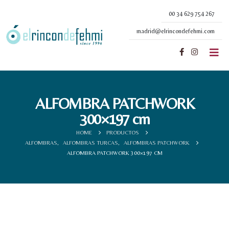
00 34 629 754 267
madrid@elrincondefehmi.com
ALFOMBRA PATCHWORK
300×197 cm
HOME
PRODUCTOS
ALFOMBRAS
,
ALFOMBRAS TURCAS
,
ALFOMBRAS PATCHWORK
ALFOMBRA PATCHWORK 300×197 CM