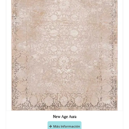
Tu mensaje.
Nombre y Referencia del producto
*
Acuerdo RGPD
*
Doy mi consentimiento para que
esta web almacene la
información que envío para que
puedan responder a mi petición.
Recibir mi oferta
New Age Aura
Más Información