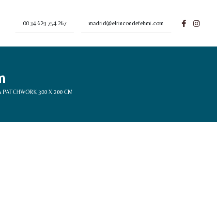
00 34 629 754 267
madrid@elrincondefehmi.com
m
 PATCHWORK 300 X 200 CM