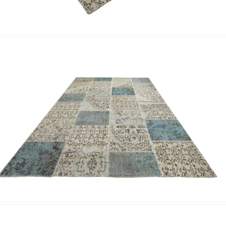
Nombre y
*
Acuerdo RGPD
*
Doy mi consentimiento para que esta web 
que envío para que puedan responder a mi 
Recibir mi oferta