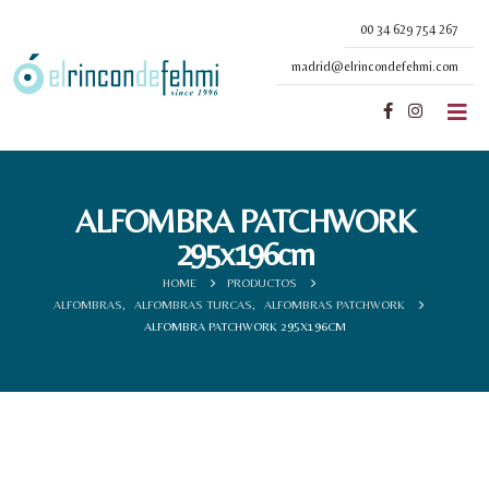
00 34 629 754 267
madrid@elrincondefehmi.com
ALFOMBRA PATCHWORK
295x196cm
HOME
PRODUCTOS
ALFOMBRAS
,
ALFOMBRAS TURCAS
,
ALFOMBRAS PATCHWORK
ALFOMBRA PATCHWORK 295X196CM