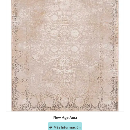
Tu mensaje.
Nombre y Referencia del producto
*
Acuerdo RGPD
*
Doy mi consentimiento para que
esta web almacene la
información que envío para que
puedan responder a mi petición.
Recibir mi oferta
New Age Aura
Más Información