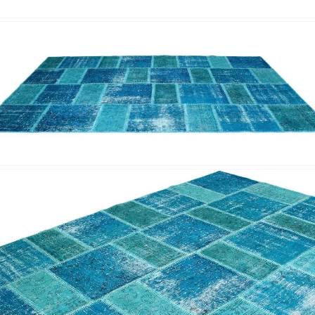
Nombre y
*
Acuerdo RGPD
*
Doy mi consentimiento para que esta web 
que envío para que puedan responder a mi 
Recibir mi oferta