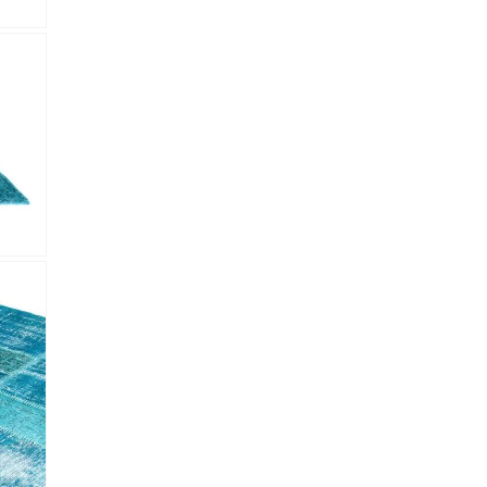
 Referencia del producto
almacene la información
petición.