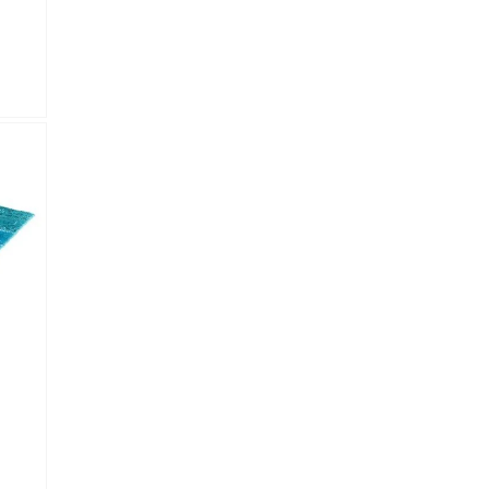
lectronico
*
je.