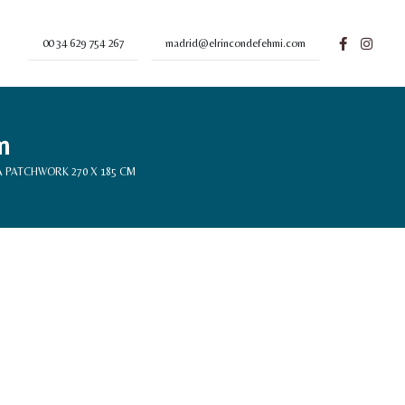
00 34 629 754 267
madrid@elrincondefehmi.com
m
 PATCHWORK 270 X 185 CM