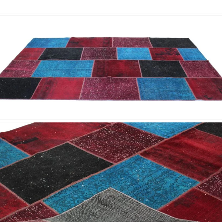
Nombre y
*
Acuerdo RGPD
*
Doy mi consentimiento para que esta web 
que envío para que puedan responder a mi 
Recibir mi oferta