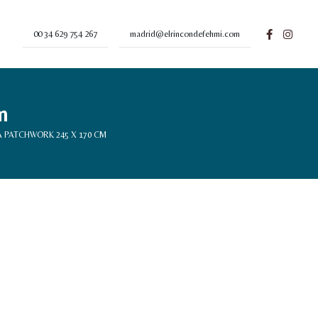
00 34 629 754 267
madrid@elrincondefehmi.com
m
 PATCHWORK 245 X 170 CM