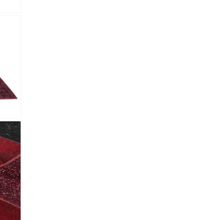
 Referencia del producto
almacene la información
petición.