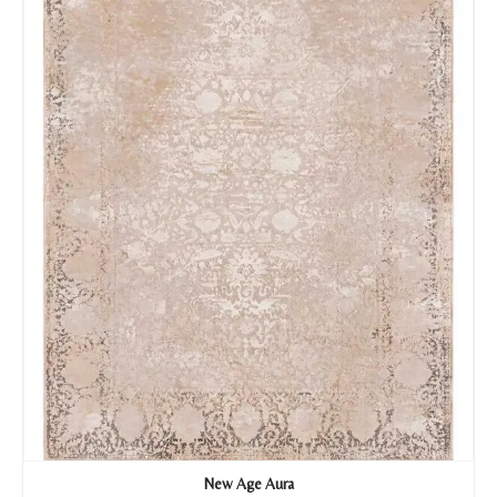
Tu mensaje.
Nombre y Referencia del producto
*
Acuerdo RGPD
*
Doy mi consentimiento para que
esta web almacene la
información que envío para que
puedan responder a mi petición.
Recibir mi oferta
New Age Aura