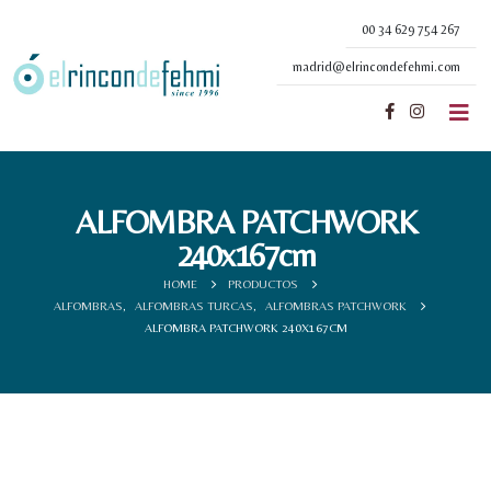
00 34 629 754 267
madrid@elrincondefehmi.com
ALFOMBRA PATCHWORK
240x167cm
HOME
PRODUCTOS
ALFOMBRAS
,
ALFOMBRAS TURCAS
,
ALFOMBRAS PATCHWORK
ALFOMBRA PATCHWORK 240X167CM