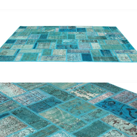
Nombre y
*
Acuerdo RGPD
*
Doy mi consentimiento para que esta web 
que envío para que puedan responder a mi 
Recibir mi oferta