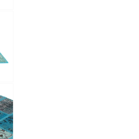
 Referencia del producto
almacene la información
petición.