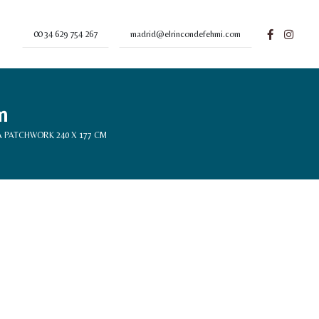
00 34 629 754 267
madrid@elrincondefehmi.com
m
 PATCHWORK 240 X 177 CM