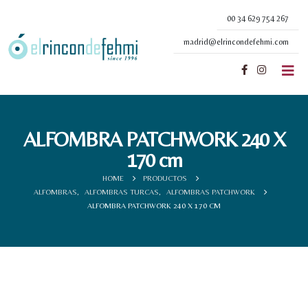
00 34 629 754 267
madrid@elrincondefehmi.com
ALFOMBRA PATCHWORK 240 X
170 cm
HOME
PRODUCTOS
ALFOMBRAS
,
ALFOMBRAS TURCAS
,
ALFOMBRAS PATCHWORK
ALFOMBRA PATCHWORK 240 X 170 CM