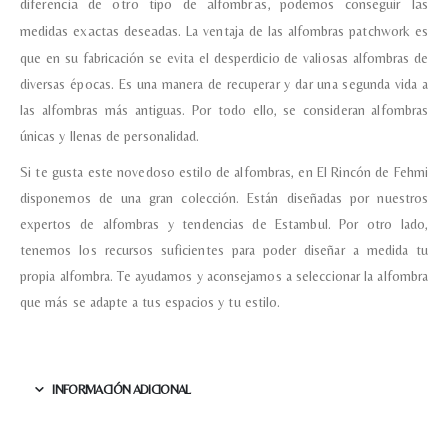
diferencia de otro tipo de alfombras, podemos conseguir las
Teléfono
medidas exactas deseadas.
La ventaja de las alfombras patchwork es
que en su fabricación se evita el desperdicio de valiosas alfombras de
diversas épocas. Es una manera de recuperar y dar una segunda vida a
Correo electronico
*
las alfombras más antiguas. Por todo ello, se consideran alfombras
únicas y llenas de personalidad.
Tu mensaje.
Si te gusta este novedoso estilo de alfombras, en El Rincón de Fehmi
disponemos de una gran colección. Están diseñadas por nuestros
expertos de alfombras y tendencias de Estambul. Por otro lado,
tenemos los recursos suficientes para poder diseñar a medida tu
propia alfombra. Te ayudamos y aconsejamos a seleccionar la alfombra
Nombre y Referencia del producto
*
que más se adapte a tus espacios y tu estilo.
Acuerdo RGPD
*
INFORMACIÓN ADICIONAL
Doy mi consentimiento para que
esta web almacene la
información que envío para que
puedan responder a mi petición.