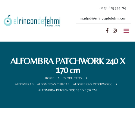
00 34 629 754 267
madrid@elrincondefehmi.com
ALFOMBRA PATCHWORK 240 X
170 cm
HOME
PRODUCTOS
ALFOMBRAS
,
ALFOMBRAS TURCAS
,
ALFOMBRAS PATCHWORK
ALFOMBRA PATCHWORK 240 X 170 CM