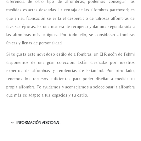
diferencia de otro tipo de alfombras, podemos conseguir las
Teléfono
medidas exactas deseadas.
La ventaja de las alfombras patchwork es
que en su fabricación se evita el desperdicio de valiosas alfombras de
diversas épocas. Es una manera de recuperar y dar una segunda vida a
Correo electronico
*
las alfombras más antiguas. Por todo ello, se consideran alfombras
únicas y llenas de personalidad.
Tu mensaje.
Si te gusta este novedoso estilo de alfombras, en El Rincón de Fehmi
disponemos de una gran colección. Están diseñadas por nuestros
expertos de alfombras y tendencias de Estambul. Por otro lado,
tenemos los recursos suficientes para poder diseñar a medida tu
propia alfombra. Te ayudamos y aconsejamos a seleccionar la alfombra
Nombre y Referencia del producto
*
que más se adapte a tus espacios y tu estilo.
Acuerdo RGPD
*
INFORMACIÓN ADICIONAL
Doy mi consentimiento para que
esta web almacene la
información que envío para que
puedan responder a mi petición.