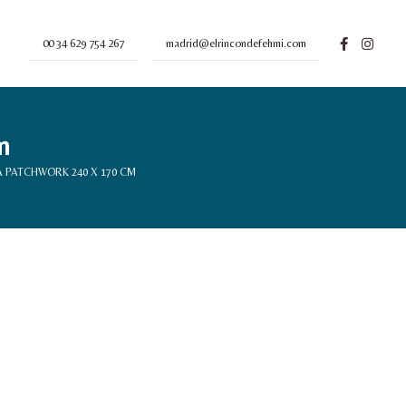
00 34 629 754 267
madrid@elrincondefehmi.com
m
 PATCHWORK 240 X 170 CM