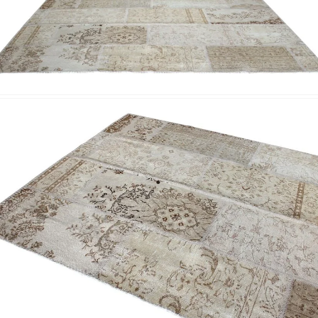
Nombre y
*
Acuerdo RGPD
*
Doy mi consentimiento para que esta web 
que envío para que puedan responder a mi 
Recibir mi oferta