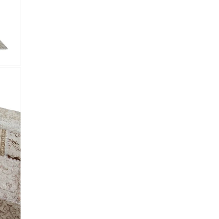
 Referencia del producto
almacene la información
petición.