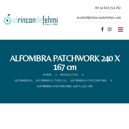
00 34 629 754 267
madrid@elrincondefehmi.com
ALFOMBRA PATCHWORK 240 X
167 cm
HOME
PRODUCTOS
ALFOMBRAS
,
ALFOMBRAS TURCAS
,
ALFOMBRAS PATCHWORK
ALFOMBRA PATCHWORK 240 X 167 CM