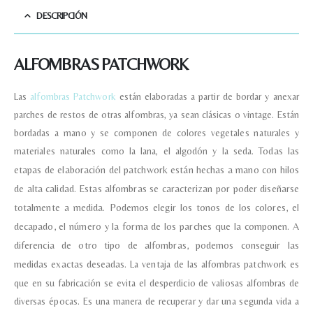
DESCRIPCIÓN
Correo electronico
*
ALFOMBRAS PATCHWORK
Tu mensaje.
Las
alfombras Patchwork
están elaboradas a partir de bordar y anexar
parches de restos de otras alfombras, ya sean clásicas o vintage. Están
bordadas a mano y se componen de colores vegetales naturales y
materiales naturales como la lana, el algodón y la seda.
Todas las
Nombre y Referencia del producto
*
etapas de elaboración del patchwork están hechas a mano con hilos
de alta calidad.
Estas alfombras se caracterizan por poder diseñarse
totalmente a medida. Podemos elegir los tonos de los colores, el
Acuerdo RGPD
*
decapado, el número y la forma de los parches que la componen. A
Doy mi consentimiento para que
diferencia de otro tipo de alfombras, podemos conseguir las
esta web almacene la
información que envío para que
medidas exactas deseadas.
La ventaja de las alfombras patchwork es
puedan responder a mi petición.
que en su fabricación se evita el desperdicio de valiosas alfombras de
diversas épocas. Es una manera de recuperar y dar una segunda vida a