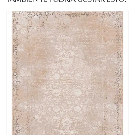
Correo electronico
*
Tu mensaje.
Nombre y Referencia del producto
*
Acuerdo RGPD
*
Doy mi consentimiento para que
esta web almacene la
información que envío para que
puedan responder a mi petición.