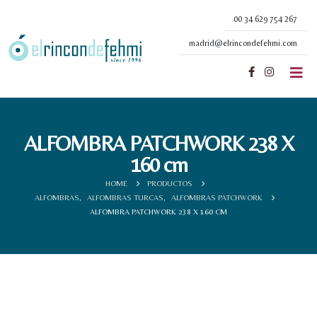
00 34 629 754 267
madrid@elrincondefehmi.com
ALFOMBRA PATCHWORK 238 X
160 cm
HOME
PRODUCTOS
ALFOMBRAS
,
ALFOMBRAS TURCAS
,
ALFOMBRAS PATCHWORK
ALFOMBRA PATCHWORK 238 X 160 CM