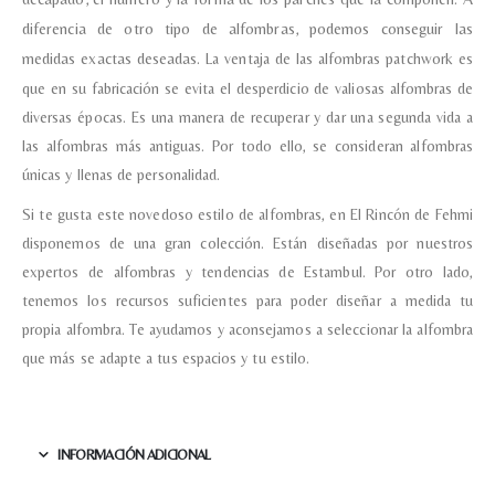
diferencia de otro tipo de alfombras, podemos conseguir las
Teléfono
medidas exactas deseadas.
La ventaja de las alfombras patchwork es
que en su fabricación se evita el desperdicio de valiosas alfombras de
diversas épocas. Es una manera de recuperar y dar una segunda vida a
Correo electronico
*
las alfombras más antiguas. Por todo ello, se consideran alfombras
únicas y llenas de personalidad.
Tu mensaje.
Si te gusta este novedoso estilo de alfombras, en El Rincón de Fehmi
disponemos de una gran colección. Están diseñadas por nuestros
expertos de alfombras y tendencias de Estambul. Por otro lado,
tenemos los recursos suficientes para poder diseñar a medida tu
Nombre y Referencia del producto
*
propia alfombra. Te ayudamos y aconsejamos a seleccionar la alfombra
que más se adapte a tus espacios y tu estilo.
Acuerdo RGPD
*
Doy mi consentimiento para que
INFORMACIÓN ADICIONAL
esta web almacene la
información que envío para que
puedan responder a mi petición.