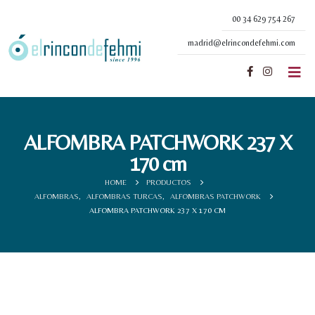
00 34 629 754 267
madrid@elrincondefehmi.com
ALFOMBRA PATCHWORK 237 X
170 cm
HOME
PRODUCTOS
ALFOMBRAS
,
ALFOMBRAS TURCAS
,
ALFOMBRAS PATCHWORK
ALFOMBRA PATCHWORK 237 X 170 CM