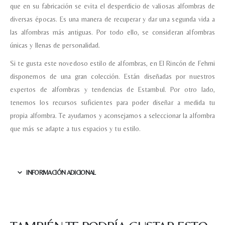
que en su fabricación se evita el desperdicio de valiosas alfombras de
Nombre y Referencia del producto
*
diversas épocas. Es una manera de recuperar y dar una segunda vida a
las alfombras más antiguas. Por todo ello, se consideran alfombras
únicas y llenas de personalidad.
Acuerdo RGPD
*
Si te gusta este novedoso estilo de alfombras, en El Rincón de Fehmi
Doy mi consentimiento para que
disponemos de una gran colección. Están diseñadas por nuestros
esta web almacene la
información que envío para que
expertos de alfombras y tendencias de Estambul. Por otro lado,
puedan responder a mi petición.
tenemos los recursos suficientes para poder diseñar a medida tu
propia alfombra. Te ayudamos y aconsejamos a seleccionar la alfombra
que más se adapte a tus espacios y tu estilo.
Recibir mi oferta
INFORMACIÓN ADICIONAL