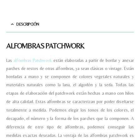
DESCRIPCIÓN
ALFOMBRAS PATCHWORK
Nombre y apellido
*
Las
alfombras Patchwork
están elaboradas a partir de bordar y anexar
parches de restos de otras alfombras, ya sean clásicas o vintage. Están
Teléfono
bordadas a mano y se componen de colores vegetales naturales y
materiales naturales como la lana, el algodón y la seda.
Todas las
Correo electronico
*
etapas de elaboración del patchwork están hechas a mano con hilos
de alta calidad.
Estas alfombras se caracterizan por poder diseñarse
totalmente a medida. Podemos elegir los tonos de los colores, el
Tu mensaje.
decapado, el número y la forma de los parches que la componen. A
diferencia de otro tipo de alfombras, podemos conseguir las
medidas exactas deseadas.
La ventaja de las alfombras patchwork es