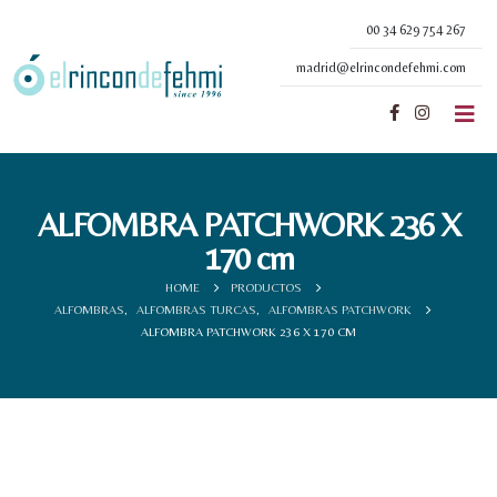
00 34 629 754 267
madrid@elrincondefehmi.com
ALFOMBRA PATCHWORK 236 X
170 cm
HOME
PRODUCTOS
ALFOMBRAS
,
ALFOMBRAS TURCAS
,
ALFOMBRAS PATCHWORK
ALFOMBRA PATCHWORK 236 X 170 CM