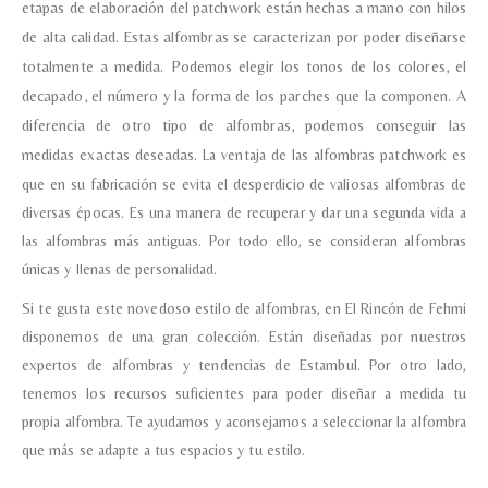
etapas de elaboración del patchwork están hechas a mano con hilos
de alta calidad.
Estas alfombras se caracterizan por poder diseñarse
totalmente a medida. Podemos elegir los tonos de los colores, el
Teléfono
decapado, el número y la forma de los parches que la componen. A
diferencia de otro tipo de alfombras, podemos conseguir las
medidas exactas deseadas.
La ventaja de las alfombras patchwork es
Correo electronico
*
que en su fabricación se evita el desperdicio de valiosas alfombras de
diversas épocas. Es una manera de recuperar y dar una segunda vida a
las alfombras más antiguas. Por todo ello, se consideran alfombras
Tu mensaje.
únicas y llenas de personalidad.
Si te gusta este novedoso estilo de alfombras, en El Rincón de Fehmi
disponemos de una gran colección. Están diseñadas por nuestros
expertos de alfombras y tendencias de Estambul. Por otro lado,
Nombre y Referencia del producto
*
tenemos los recursos suficientes para poder diseñar a medida tu
propia alfombra. Te ayudamos y aconsejamos a seleccionar la alfombra
que más se adapte a tus espacios y tu estilo.
Acuerdo RGPD
*
Doy mi consentimiento para que