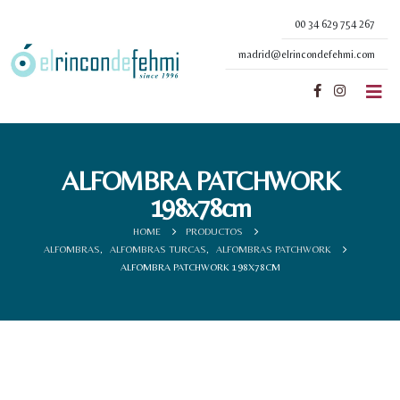
00 34 629 754 267
madrid@elrincondefehmi.com
ALFOMBRA PATCHWORK
198x78cm
HOME
PRODUCTOS
ALFOMBRAS
,
ALFOMBRAS TURCAS
,
ALFOMBRAS PATCHWORK
ALFOMBRA PATCHWORK 198X78CM