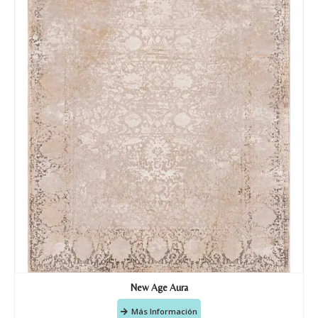
Tu mensaje.
Nombre y Referencia del producto
*
Acuerdo RGPD
*
Doy mi consentimiento para que
esta web almacene la
información que envío para que
puedan responder a mi petición.
Recibir mi oferta
New Age Aura
Más Información