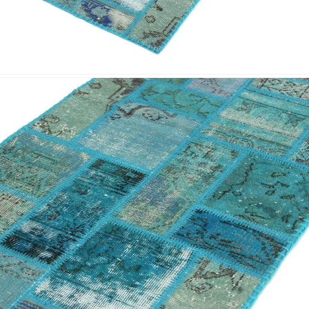
Nombre y apellido
*
Correo e
Teléfono
Tu mensa
Nombre y
*