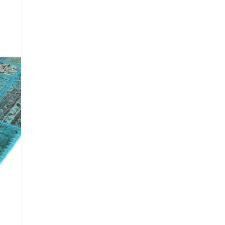
lectronico
*
je.
 Referencia del producto