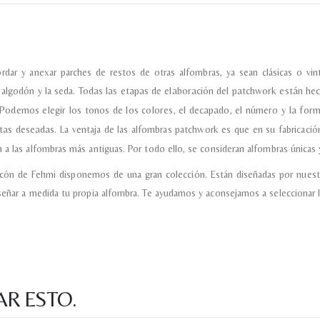
ordar y anexar parches de restos de otras alfombras, ya sean clásicas o 
l algodón y la seda.
Todas las etapas de elaboración del patchwork están hec
Podemos elegir los tonos de los colores, el decapado, el número y la for
ctas deseadas.
La ventaja de las alfombras patchwork es que en su fabricación
 a las alfombras más antiguas. Por todo ello, se consideran alfombras únicas y
incón de Fehmi disponemos de una gran colección. Están diseñadas por nuest
señar a medida tu propia alfombra. Te ayudamos y aconsejamos a seleccionar l
AR ESTO.