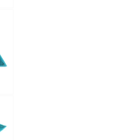
almacene la información
petición.