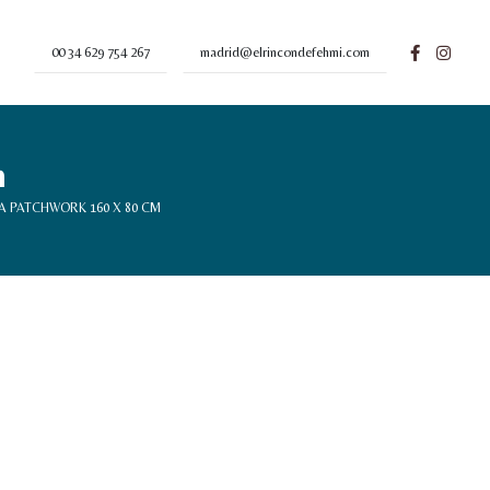
00 34 629 754 267
madrid@elrincondefehmi.com
m
 PATCHWORK 160 X 80 CM