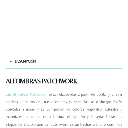
DESCRIPCIÓN
Nombre y apellido
*
ALFOMBRAS PATCHWORK
Teléfono
Las
alfombras Patchwork
están elaboradas a partir de bordar y anexar
parches de restos de otras alfombras, ya sean clásicas o vintage. Están
Correo electronico
*
bordadas a mano y se componen de colores vegetales naturales y
materiales naturales como la lana, el algodón y la seda.
Todas las
etapas de elaboración del patchwork están hechas a mano con hilos
Tu mensaje.