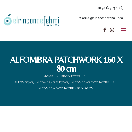
00 34 629 754 267
madrid@elrincondefehmi.com
ALFOMBRA PATCHWORK 160 X
80 cm
HOME
PRODUCTOS
ALFOMBRAS
,
ALFOMBRAS TURCAS
,
ALFOMBRAS PATCHWORK
ALFOMBRA PATCHWORK 160 X 80 CM