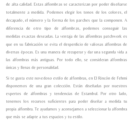
de alta calidad.
Estas alfombras se caracterizan por poder diseñarse
totalmente a medida. Podemos elegir los tonos de los colores, el
decapado, el número y la forma de los parches que la componen. A
diferencia de otro tipo de alfombras, podemos conseguir las
Nombre y Referencia del producto
*
medidas exactas deseadas.
La ventaja de las alfombras patchwork es
que en su fabricación se evita el desperdicio de valiosas alfombras de
diversas épocas. Es una manera de recuperar y dar una segunda vida a
Acuerdo RGPD
*
las alfombras más antiguas. Por todo ello, se consideran alfombras
Doy mi consentimiento para que
únicas y llenas de personalidad.
esta web almacene la
información que envío para que
puedan responder a mi petición.
Si te gusta este novedoso estilo de alfombras, en El Rincón de Fehmi
disponemos de una gran colección. Están diseñadas por nuestros
expertos de alfombras y tendencias de Estambul. Por otro lado,
Recibir mi oferta
tenemos los recursos suficientes para poder diseñar a medida tu
propia alfombra. Te ayudamos y aconsejamos a seleccionar la alfombra
que más se adapte a tus espacios y tu estilo.