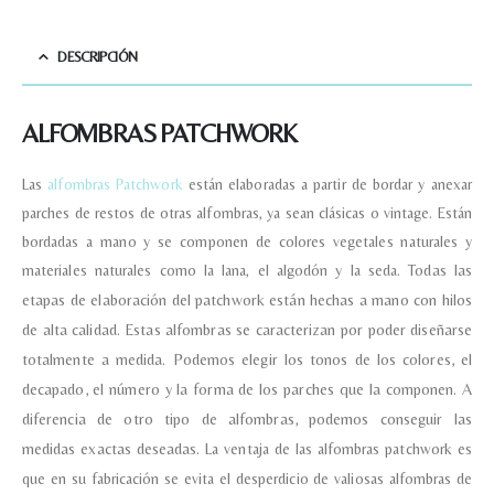
DESCRIPCIÓN
ALFOMBRAS PATCHWORK
Nombre y apellido
*
Las
alfombras Patchwork
están elaboradas a partir de bordar y anexar
parches de restos de otras alfombras, ya sean clásicas o vintage. Están
Teléfono
bordadas a mano y se componen de colores vegetales naturales y
materiales naturales como la lana, el algodón y la seda.
Todas las
etapas de elaboración del patchwork están hechas a mano con hilos
Correo electronico
*
de alta calidad.
Estas alfombras se caracterizan por poder diseñarse
totalmente a medida. Podemos elegir los tonos de los colores, el
decapado, el número y la forma de los parches que la componen. A
Tu mensaje.
diferencia de otro tipo de alfombras, podemos conseguir las
medidas exactas deseadas.
La ventaja de las alfombras patchwork es
que en su fabricación se evita el desperdicio de valiosas alfombras de