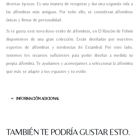
diversas épocas. Es una manera de recuperar y dar una segunda vida a
Nombre y Referencia del producto
*
las alfombras más antiguas. Por todo ello, se consideran alfombras
únicas y llenas de personalidad.
Si te gusta este novedoso estilo de alfombras, en El Rincón de Fehmi
Acuerdo RGPD
*
disponemos de una gran colección. Están diseñadas por nuestros
Doy mi consentimiento para que
esta web almacene la
expertos de alfombras y tendencias de Estambul. Por otro lado,
información que envío para que
puedan responder a mi petición.
tenemos los recursos suficientes para poder diseñar a medida tu
propia alfombra. Te ayudamos y aconsejamos a seleccionar la alfombra
que más se adapte a tus espacios y tu estilo.
Recibir mi oferta
INFORMACIÓN ADICIONAL
TAMBIÉN TE PODRÍA GUSTAR ESTO.