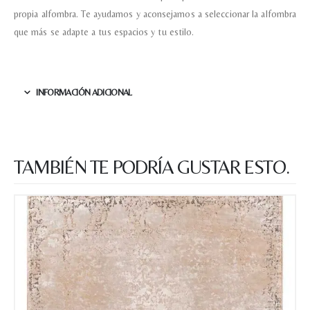
propia alfombra. Te ayudamos y aconsejamos a seleccionar la alfombra
Tu mensaje.
que más se adapte a tus espacios y tu estilo.
INFORMACIÓN ADICIONAL
Nombre y Referencia del producto
*
TAMBIÉN TE PODRÍA GUSTAR ESTO.
Acuerdo RGPD
*
Doy mi consentimiento para que
esta web almacene la
información que envío para que
puedan responder a mi petición.
Recibir mi oferta