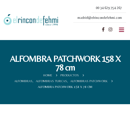
00 34 629 754 267
madrid@elrincondefehmi.com
ALFOMBRA PATCHWORK 158 X
78 cm
HOME
PRODUCTOS
ALFOMBRAS
,
ALFOMBRAS TURCAS
,
ALFOMBRAS PATCHWORK
ALFOMBRA PATCHWORK 158 X 78 CM