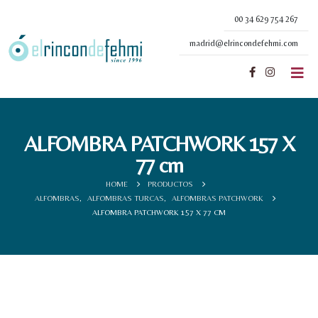
00 34 629 754 267
madrid@elrincondefehmi.com
ALFOMBRA PATCHWORK 157 X
77 cm
HOME
PRODUCTOS
ALFOMBRAS
,
ALFOMBRAS TURCAS
,
ALFOMBRAS PATCHWORK
ALFOMBRA PATCHWORK 157 X 77 CM