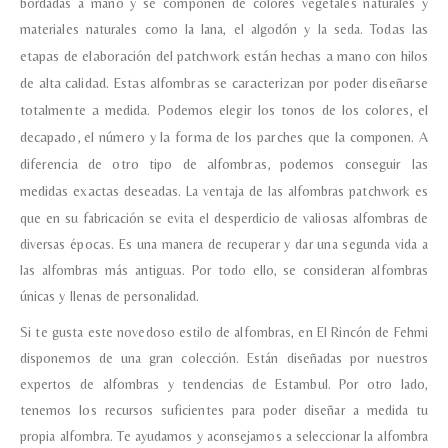
bordadas a mano y se componen de colores vegetales naturales y
materiales naturales como la lana, el algodón y la seda.
Todas las
etapas de elaboración del patchwork están hechas a mano con hilos
de alta calidad.
Estas alfombras se caracterizan por poder diseñarse
totalmente a medida. Podemos elegir los tonos de los colores, el
decapado, el número y la forma de los parches que la componen. A
diferencia de otro tipo de alfombras, podemos conseguir las
medidas exactas deseadas.
La ventaja de las alfombras patchwork es
que en su fabricación se evita el desperdicio de valiosas alfombras de
diversas épocas. Es una manera de recuperar y dar una segunda vida a
Nombre y apellido
*
las alfombras más antiguas. Por todo ello, se consideran alfombras
únicas y llenas de personalidad.
Teléfono
Si te gusta este novedoso estilo de alfombras, en El Rincón de Fehmi
disponemos de una gran colección. Están diseñadas por nuestros
expertos de alfombras y tendencias de Estambul. Por otro lado,
Correo electronico
*
tenemos los recursos suficientes para poder diseñar a medida tu
propia alfombra. Te ayudamos y aconsejamos a seleccionar la alfombra