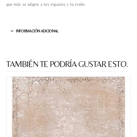
que más se adapte a tus espacios y tu estilo.
Tu mensaje.
INFORMACIÓN ADICIONAL
Nombre y Referencia del producto
*
TAMBIÉN TE PODRÍA GUSTAR ESTO.
Acuerdo RGPD
*
Doy mi consentimiento para que
esta web almacene la
información que envío para que
puedan responder a mi petición.
Recibir mi oferta