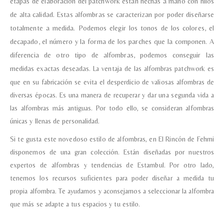
etapas de elaboración del patchwork están hechas a mano con hilos
de alta calidad.
Estas alfombras se caracterizan por poder diseñarse
totalmente a medida. Podemos elegir los tonos de los colores, el
Teléfono
decapado, el número y la forma de los parches que la componen. A
diferencia de otro tipo de alfombras, podemos conseguir las
medidas exactas deseadas.
La ventaja de las alfombras patchwork es
Correo electronico
*
que en su fabricación se evita el desperdicio de valiosas alfombras de
diversas épocas. Es una manera de recuperar y dar una segunda vida a
las alfombras más antiguas. Por todo ello, se consideran alfombras
Tu mensaje.
únicas y llenas de personalidad.
Si te gusta este novedoso estilo de alfombras, en El Rincón de Fehmi
disponemos de una gran colección. Están diseñadas por nuestros
expertos de alfombras y tendencias de Estambul. Por otro lado,
Nombre y Referencia del producto
*
tenemos los recursos suficientes para poder diseñar a medida tu
propia alfombra. Te ayudamos y aconsejamos a seleccionar la alfombra
que más se adapte a tus espacios y tu estilo.
Acuerdo RGPD
*
Doy mi consentimiento para que