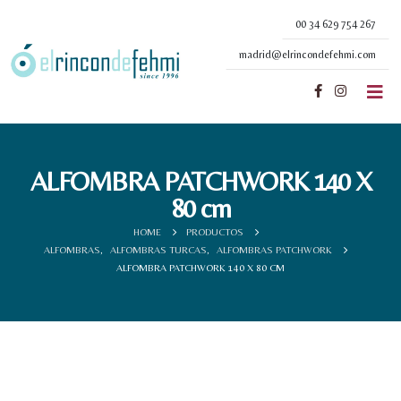
00 34 629 754 267
madrid@elrincondefehmi.com
ALFOMBRA PATCHWORK 140 X
80 cm
HOME
PRODUCTOS
ALFOMBRAS
,
ALFOMBRAS TURCAS
,
ALFOMBRAS PATCHWORK
ALFOMBRA PATCHWORK 140 X 80 CM