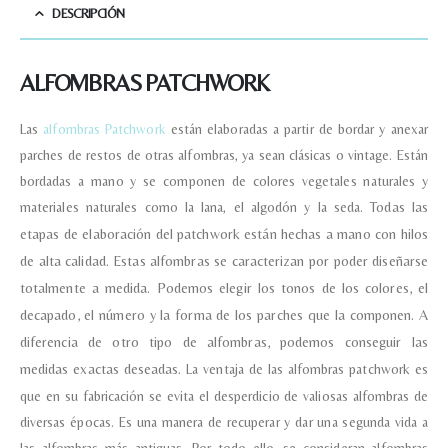
DESCRIPCIÓN
ALFOMBRAS PATCHWORK
Las
alfombras Patchwork
están elaboradas a partir de bordar y anexar
parches de restos de otras alfombras, ya sean clásicas o vintage. Están
bordadas a mano y se componen de colores vegetales naturales y
materiales naturales como la lana, el algodón y la seda.
Todas las
etapas de elaboración del patchwork están hechas a mano con hilos
de alta calidad.
Estas alfombras se caracterizan por poder diseñarse
totalmente a medida. Podemos elegir los tonos de los colores, el
decapado, el número y la forma de los parches que la componen. A
Nombre y apellido
*
diferencia de otro tipo de alfombras, podemos conseguir las
medidas exactas deseadas.
La ventaja de las alfombras patchwork es
que en su fabricación se evita el desperdicio de valiosas alfombras de
Teléfono
diversas épocas. Es una manera de recuperar y dar una segunda vida a
las alfombras más antiguas. Por todo ello, se consideran alfombras