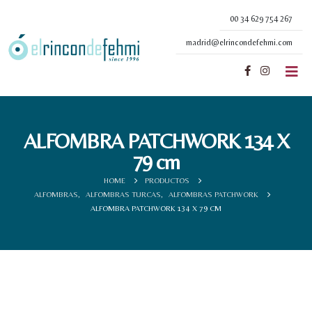
00 34 629 754 267
madrid@elrincondefehmi.com
ALFOMBRA PATCHWORK 134 X
79 cm
HOME
PRODUCTOS
ALFOMBRAS
,
ALFOMBRAS TURCAS
,
ALFOMBRAS PATCHWORK
ALFOMBRA PATCHWORK 134 X 79 CM