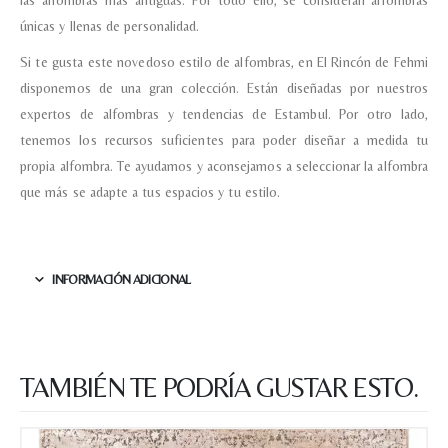
únicas y llenas de personalidad.
Correo electronico
*
Si te gusta este novedoso estilo de alfombras, en El Rincón de Fehmi
disponemos de una gran colección. Están diseñadas por nuestros
expertos de alfombras y tendencias de Estambul. Por otro lado,
Tu mensaje.
tenemos los recursos suficientes para poder diseñar a medida tu
propia alfombra. Te ayudamos y aconsejamos a seleccionar la alfombra
que más se adapte a tus espacios y tu estilo.
Nombre y Referencia del producto
*
INFORMACIÓN ADICIONAL
Acuerdo RGPD
*
Doy mi consentimiento para que
esta web almacene la
información que envío para que
TAMBIÉN TE PODRÍA GUSTAR ESTO.
puedan responder a mi petición.