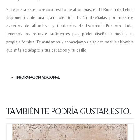
Correo electronico
*
Si te gusta este novedoso estilo de alfombras, en El Rincón de Fehmi
disponemos de una gran colección. Están diseñadas por nuestros
expertos de alfombras y tendencias de Estambul. Por otro lado,
Tu mensaje.
tenemos los recursos suficientes para poder diseñar a medida tu
propia alfombra. Te ayudamos y aconsejamos a seleccionar la alfombra
que más se adapte a tus espacios y tu estilo.
Nombre y Referencia del producto
*
INFORMACIÓN ADICIONAL
Acuerdo RGPD
*
Doy mi consentimiento para que
esta web almacene la
TAMBIÉN TE PODRÍA GUSTAR ESTO.
información que envío para que
puedan responder a mi petición.
Recibir mi oferta