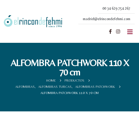
00 34 629 754 267
madrid@elrincondefehmi.com
ALFOMBRA PATCHWORK 110 X
70 cm
HOME
PRODUCTOS
ALFOMBRAS
,
ALFOMBRAS TURCAS
,
ALFOMBRAS PATCHWORK
ALFOMBRA PATCHWORK 110 X 70 CM